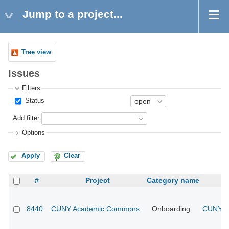
Jump to a project...
Tree view
Issues
Filters
Status
Add filter
Options
Apply
Clear
#
Project
Category name
8440
CUNY Academic Commons
Onboarding
CUNY Ac