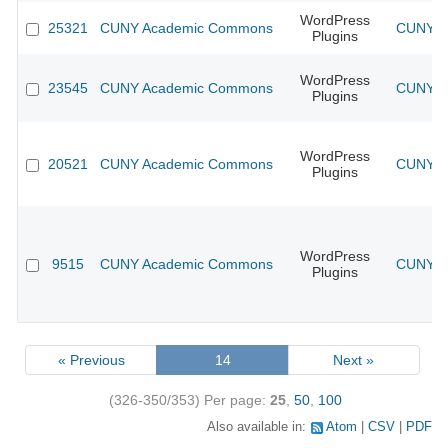
WordPress
25321
CUNY Academic Commons
CUNY Ac
Plugins
WordPress
23545
CUNY Academic Commons
CUNY Ac
Plugins
WordPress
20521
CUNY Academic Commons
CUNY Ac
Plugins
WordPress
9515
CUNY Academic Commons
CUNY Ac
Plugins
« Previous
14
Next »
(326-350/353)
Per page:
25
,
50
,
100
Also available in:
Atom
CSV
PDF