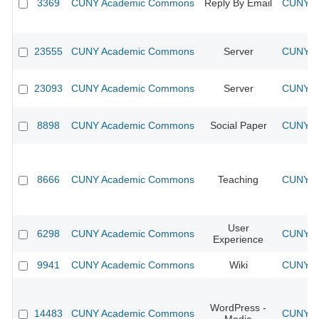
3369
CUNY Academic Commons
Reply By Email
CUNY Ac
23555
CUNY Academic Commons
Server
CUNY Ac
23093
CUNY Academic Commons
Server
CUNY Ac
8898
CUNY Academic Commons
Social Paper
CUNY Ac
8666
CUNY Academic Commons
Teaching
CUNY Ac
User
6298
CUNY Academic Commons
CUNY Ac
Experience
9941
CUNY Academic Commons
Wiki
CUNY Ac
WordPress -
14483
CUNY Academic Commons
CUNY Ac