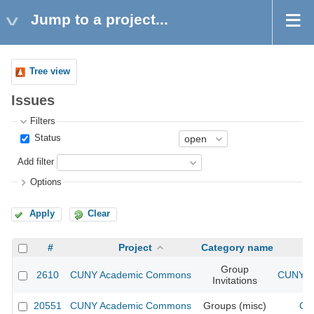
Jump to a project...
Tree view
Issues
Filters
Status
Add filter
Options
Apply
Clear
#
Project
Category name
Group
2610
CUNY Academic Commons
CUNY Ac
Invitations
20551
CUNY Academic Commons
Groups (misc)
CU