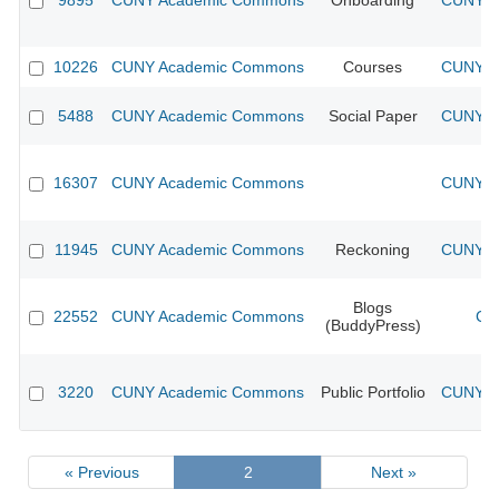
9895
CUNY Academic Commons
Onboarding
CUNY Ac
10226
CUNY Academic Commons
Courses
CUNY Ac
5488
CUNY Academic Commons
Social Paper
CUNY Ac
16307
CUNY Academic Commons
CUNY Ac
11945
CUNY Academic Commons
Reckoning
CUNY Ac
Blogs
22552
CUNY Academic Commons
CU
(BuddyPress)
3220
CUNY Academic Commons
Public Portfolio
CUNY Ac
« Previous
2
Next »