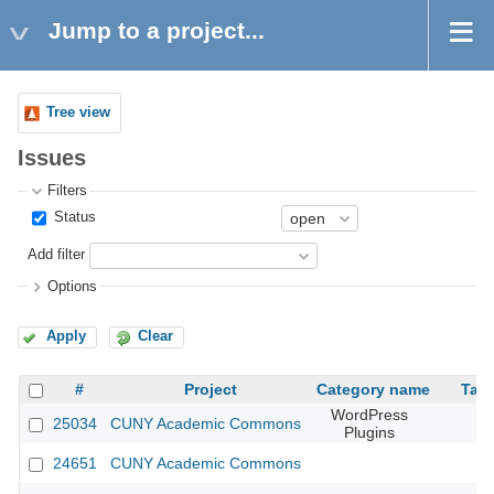
Jump to a project...
Tree view
Issues
Filters
Status
Add filter
Options
Apply
Clear
#
Project
Category name
Targ
WordPress
25034
CUNY Academic Commons
Plugins
24651
CUNY Academic Commons