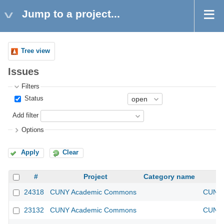
Jump to a project...
Tree view
Issues
Filters
Status
Add filter
Options
Apply
Clear
#
Project
Category name
24318
CUNY Academic Commons
CUNY 
23132
CUNY Academic Commons
CUNY 