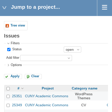
Jump to a project...
Tree view
Issues
Filters
Status
Add filter
Options
Apply
Clear
#
Project
Category name
WordPress
25351
CUNY Academic Commons
Themes
25349
CUNY Academic Commons
CV
CU