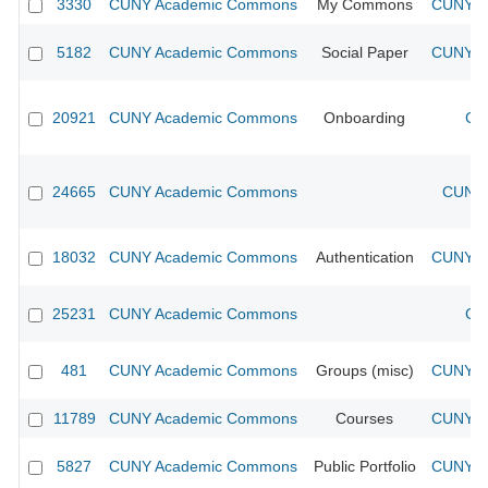
3330
CUNY Academic Commons
My Commons
CUNY Ac
5182
CUNY Academic Commons
Social Paper
CUNY Ac
20921
CUNY Academic Commons
Onboarding
CU
24665
CUNY Academic Commons
CUNY 
18032
CUNY Academic Commons
Authentication
CUNY Ac
25231
CUNY Academic Commons
CU
481
CUNY Academic Commons
Groups (misc)
CUNY Ac
11789
CUNY Academic Commons
Courses
CUNY Ac
5827
CUNY Academic Commons
Public Portfolio
CUNY Ac