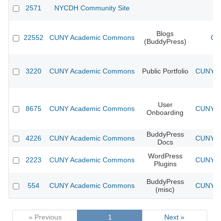
2571
NYCDH Community Site
Blogs
22552
CUNY Academic Commons
CU
(BuddyPress)
3220
CUNY Academic Commons
Public Portfolio
CUNY Ac
User
8675
CUNY Academic Commons
CUNY Ac
Onboarding
BuddyPress
4226
CUNY Academic Commons
CUNY Ac
Docs
WordPress
2223
CUNY Academic Commons
CUNY Ac
Plugins
BuddyPress
554
CUNY Academic Commons
CUNY Ac
(misc)
« Previous
1
Next »