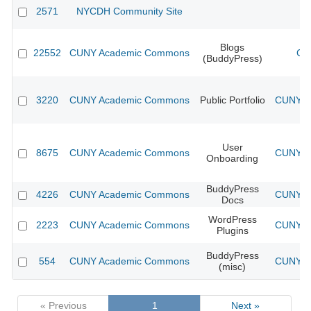
2571
NYCDH Community Site
Blogs
22552
CUNY Academic Commons
CU
(BuddyPress)
3220
CUNY Academic Commons
Public Portfolio
CUNY Ac
User
8675
CUNY Academic Commons
CUNY Ac
Onboarding
BuddyPress
4226
CUNY Academic Commons
CUNY Ac
Docs
WordPress
2223
CUNY Academic Commons
CUNY Ac
Plugins
BuddyPress
554
CUNY Academic Commons
CUNY Ac
(misc)
« Previous
1
Next »