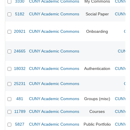
3330
CUNY Academic Commons
My Commons
CUNY Ac
5182
CUNY Academic Commons
Social Paper
CUNY Ac
20921
CUNY Academic Commons
Onboarding
CU
24665
CUNY Academic Commons
CUNY 
18032
CUNY Academic Commons
Authentication
CUNY Ac
25231
CUNY Academic Commons
CU
481
CUNY Academic Commons
Groups (misc)
CUNY Ac
11789
CUNY Academic Commons
Courses
CUNY Ac
5827
CUNY Academic Commons
Public Portfolio
CUNY Ac