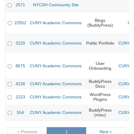
2571
NYCDH Community Site
Blogs
22552
CUNY Academic Commons
CU
(BuddyPress)
3220
CUNY Academic Commons
Public Portfolio
CUNY Ac
User
8675
CUNY Academic Commons
CUNY Ac
Onboarding
BuddyPress
4226
CUNY Academic Commons
CUNY Ac
Docs
WordPress
2223
CUNY Academic Commons
CUNY Ac
Plugins
BuddyPress
554
CUNY Academic Commons
CUNY Ac
(misc)
« Previous
1
Next »