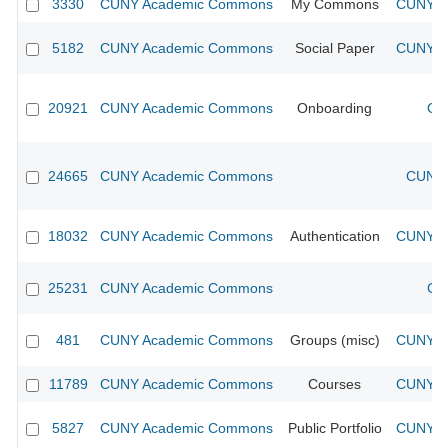
3330
CUNY Academic Commons
My Commons
CUNY Ac
5182
CUNY Academic Commons
Social Paper
CUNY Ac
20921
CUNY Academic Commons
Onboarding
CU
24665
CUNY Academic Commons
CUNY 
18032
CUNY Academic Commons
Authentication
CUNY Ac
25231
CUNY Academic Commons
CU
481
CUNY Academic Commons
Groups (misc)
CUNY Ac
11789
CUNY Academic Commons
Courses
CUNY Ac
5827
CUNY Academic Commons
Public Portfolio
CUNY Ac