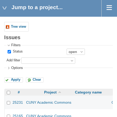
Jump to a project...
Tree view
Issues
Filters
Status
Add filter
Options
Apply
Clear
#
Project
Category name
25231
CUNY Academic Commons
CU
25165
CUNY Academic Commons