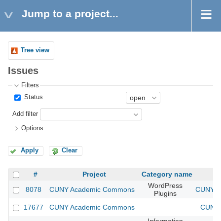
Jump to a project...
Tree view
Issues
Filters
Status
Add filter
Options
Apply
Clear
#
Project
Category name
WordPress
8078
CUNY Academic Commons
CUNY Ac
Plugins
17677
CUNY Academic Commons
CUNY 