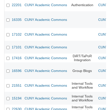
22201
CUNY Academic Commons
Authentication
CUNY A
16335
CUNY Academic Commons
CUNY A
17102
CUNY Academic Commons
CUNY A
17101
CUNY Academic Commons
CUNY A
DiRT/TaPoR
17416
CUNY Academic Commons
CUNY A
Integration
16596
CUNY Academic Commons
Group Blogs
CUNY A
Internal Tools
21551
CUNY Academic Commons
CUNY A
and Workflow
Internal Tools
15194
CUNY Academic Commons
CUNY A
and Workflow
Internal Tools
22630
CUNY Academic Commons
CUNY A