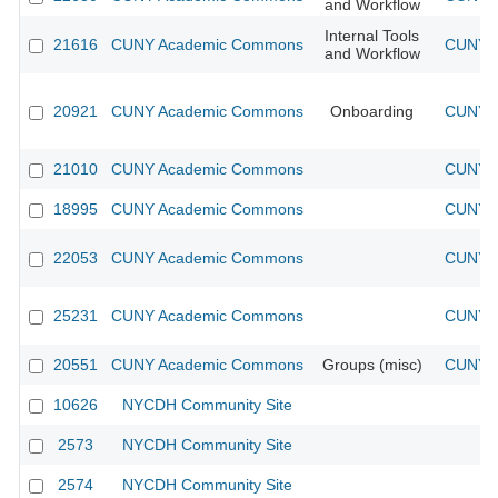
and Workflow
Internal Tools
21616
CUNY Academic Commons
CUNY A
and Workflow
20921
CUNY Academic Commons
Onboarding
CUNY A
21010
CUNY Academic Commons
CUNY A
18995
CUNY Academic Commons
CUNY A
22053
CUNY Academic Commons
CUNY A
25231
CUNY Academic Commons
CUNY A
20551
CUNY Academic Commons
Groups (misc)
CUNY A
10626
NYCDH Community Site
2573
NYCDH Community Site
2574
NYCDH Community Site