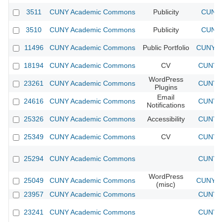
3511
CUNY Academic Commons
Publicity
CUNY 
3510
CUNY Academic Commons
Publicity
CUNY 
11496
CUNY Academic Commons
Public Portfolio
CUNY A
18194
CUNY Academic Commons
CV
CUNY A
WordPress
23261
CUNY Academic Commons
CUNY A
Plugins
Email
24616
CUNY Academic Commons
CUNY A
Notifications
25326
CUNY Academic Commons
Accessibility
CUNY A
25349
CUNY Academic Commons
CV
CUNY A
25294
CUNY Academic Commons
CUNY A
WordPress
25049
CUNY Academic Commons
CUNY A
(misc)
23957
CUNY Academic Commons
CUNY A
23241
CUNY Academic Commons
CUNY A