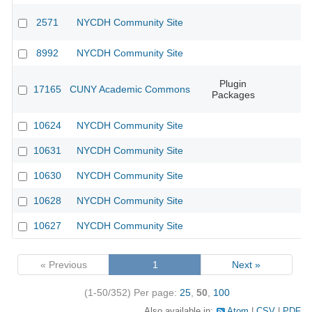
2571
NYCDH Community Site
8992
NYCDH Community Site
Plugin
17165
CUNY Academic Commons
Packages
10624
NYCDH Community Site
10631
NYCDH Community Site
10630
NYCDH Community Site
10628
NYCDH Community Site
10627
NYCDH Community Site
« Previous
1
Next »
(1-50/352)
Per page:
25
,
50
,
100
Also available in:
Atom
CSV
PDF