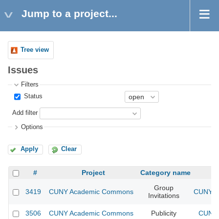
Jump to a project...
Tree view
Issues
Filters
Status
Add filter
Options
Apply
Clear
#
Project
Category name
Group
3419
CUNY Academic Commons
CUNY A
Invitations
3506
CUNY Academic Commons
Publicity
CUNY 