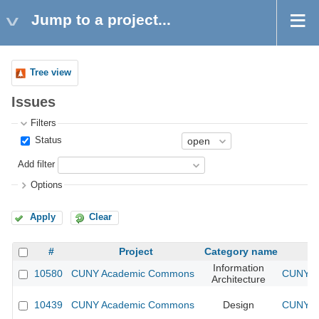
Jump to a project...
Tree view
Issues
Filters
Status
Add filter
Options
Apply
Clear
#
Project
Category name
Information
10580
CUNY Academic Commons
CUNY Ac
Architecture
10439
CUNY Academic Commons
Design
CUNY Ac