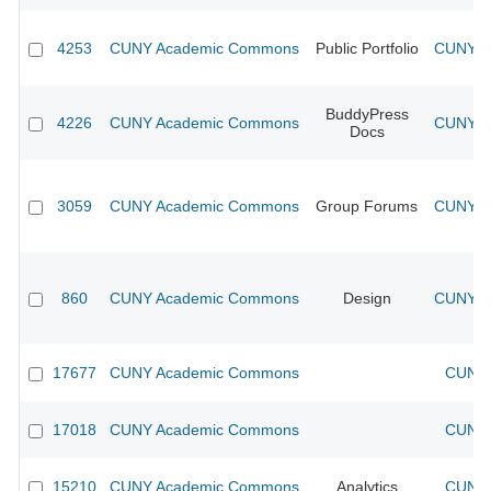
4253
CUNY Academic Commons
Public Portfolio
CUNY Ac
BuddyPress
4226
CUNY Academic Commons
CUNY Ac
Docs
3059
CUNY Academic Commons
Group Forums
CUNY Ac
860
CUNY Academic Commons
Design
CUNY Ac
17677
CUNY Academic Commons
CUNY 
17018
CUNY Academic Commons
CUNY 
15210
CUNY Academic Commons
Analytics
CUNY 