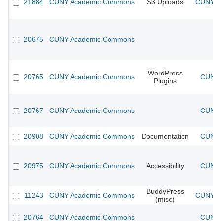
21884
CUNY Academic Commons
S3 Uploads
CUNY Ac
20675
CUNY Academic Commons
WordPress
20765
CUNY Academic Commons
CUNY 
Plugins
20767
CUNY Academic Commons
CUNY 
20908
CUNY Academic Commons
Documentation
CUNY 
20975
CUNY Academic Commons
Accessibility
CUNY 
BuddyPress
11243
CUNY Academic Commons
CUNY Ac
(misc)
20764
CUNY Academic Commons
CUNY 