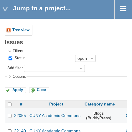
Jump to a project...
Tree view
Issues
Filters
Status
Add filter
Options
Apply
Clear
#
Project
Category name
Blogs
22055
CUNY Academic Commons
CU
(BuddyPress)
22140
CUNY Academic Commons
CU