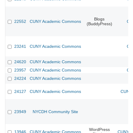
Blogs
22552
CUNY Academic Commons
CU
(BuddyPress)
23241
CUNY Academic Commons
CU
24620
CUNY Academic Commons
23957
CUNY Academic Commons
CU
24224
CUNY Academic Commons
24127
CUNY Academic Commons
CUNY 
23949
NYCDH Community Site
WordPress
13946
CUNY Academic Commons
CUNY Ac