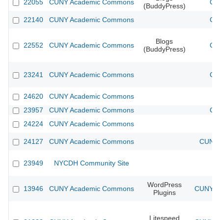
22055
CUNY Academic Commons
CU
(BuddyPress)
22140
CUNY Academic Commons
CU
Blogs
22552
CUNY Academic Commons
CU
(BuddyPress)
23241
CUNY Academic Commons
CU
24620
CUNY Academic Commons
23957
CUNY Academic Commons
CU
24224
CUNY Academic Commons
24127
CUNY Academic Commons
CUNY 
23949
NYCDH Community Site
WordPress
13946
CUNY Academic Commons
CUNY Ac
Plugins
Litespeed