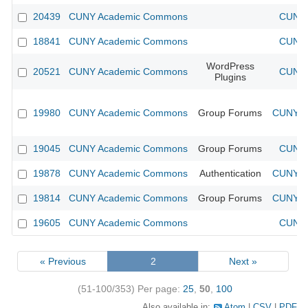
20439
CUNY Academic Commons
CUNY 
18841
CUNY Academic Commons
CUNY 
WordPress
20521
CUNY Academic Commons
CUNY 
Plugins
19980
CUNY Academic Commons
Group Forums
CUNY Ac
19045
CUNY Academic Commons
Group Forums
CUNY 
19878
CUNY Academic Commons
Authentication
CUNY Ac
19814
CUNY Academic Commons
Group Forums
CUNY Ac
19605
CUNY Academic Commons
CUNY 
« Previous
2
Next »
(51-100/353)
Per page:
25
,
50
,
100
Also available in:
Atom
CSV
PDF