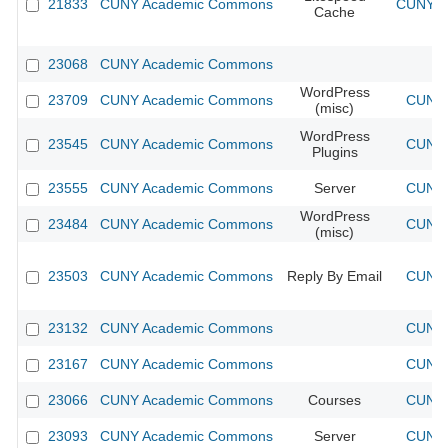
21833
CUNY Academic Commons
CUNY Ac
Cache
23068
CUNY Academic Commons
WordPress
23709
CUNY Academic Commons
CUNY 
(misc)
WordPress
23545
CUNY Academic Commons
CUNY 
Plugins
23555
CUNY Academic Commons
Server
CUNY 
WordPress
23484
CUNY Academic Commons
CUNY 
(misc)
23503
CUNY Academic Commons
Reply By Email
CUNY 
23132
CUNY Academic Commons
CUNY 
23167
CUNY Academic Commons
CUNY 
23066
CUNY Academic Commons
Courses
CUNY 
23093
CUNY Academic Commons
Server
CUNY 