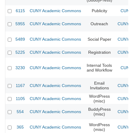
(BuddyPress)
6115
CUNY Academic Commons
Publicity
CUNY 
5955
CUNY Academic Commons
Outreach
CUNY Ac
5489
CUNY Academic Commons
Social Paper
CUNY Ac
5225
CUNY Academic Commons
Registration
CUNY Ac
Internal Tools
3230
CUNY Academic Commons
CUNY 
and Workflow
Email
1167
CUNY Academic Commons
CUNY Ac
Invitations
WordPress
1105
CUNY Academic Commons
CUNY Ac
(misc)
BuddyPress
554
CUNY Academic Commons
CUNY Ac
(misc)
WordPress
365
CUNY Academic Commons
CUNY Ac
(misc)