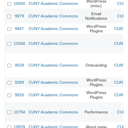
WordPress
10040
CUNY Academic Commons
CUNY 
(misc)
Email
9979
CUNY Academic Commons
CUNY 
Notifications
WordPress
9947
CUNY Academic Commons
CUNY A
Plugins
10368
CUNY Academic Commons
CUNY A
9028
CUNY Academic Commons
Onboarding
CUNY A
WordPress
9289
CUNY Academic Commons
CUNY A
Plugins
WordPress
9926
CUNY Academic Commons
CUNY A
Plugins
10794
CUNY Academic Commons
Performance
CUNY 
10839
CUNY Academic Commons
About page
CUNY 