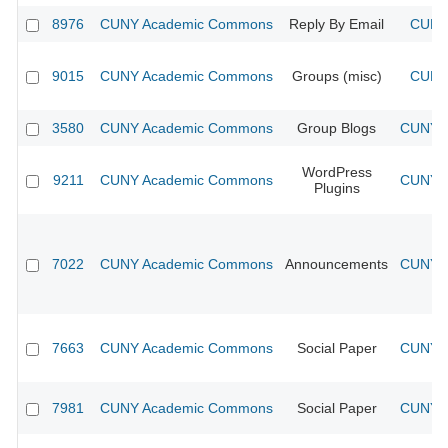
8976
CUNY Academic Commons
Reply By Email
CUNY 
9015
CUNY Academic Commons
Groups (misc)
CUNY 
3580
CUNY Academic Commons
Group Blogs
CUNY A
WordPress
9211
CUNY Academic Commons
CUNY A
Plugins
7022
CUNY Academic Commons
Announcements
CUNY A
7663
CUNY Academic Commons
Social Paper
CUNY A
7981
CUNY Academic Commons
Social Paper
CUNY A