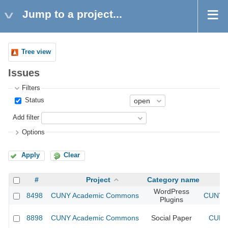
Jump to a project...
Tree view
Issues
Filters
Status
Add filter
Options
Apply
Clear
#
Project
Category name
WordPress
8498
CUNY Academic Commons
CUNY A
Plugins
8898
CUNY Academic Commons
Social Paper
CUNY 