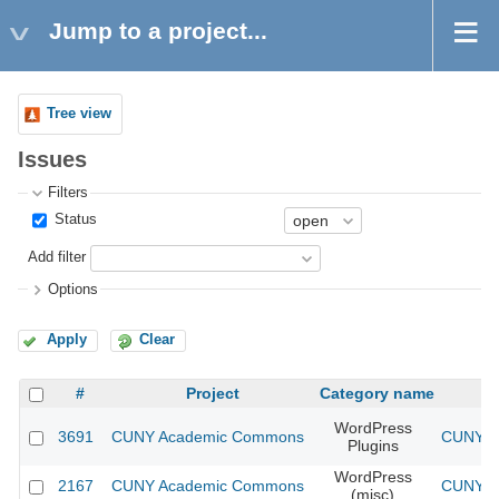
Jump to a project...
Tree view
Issues
Filters
Status
Add filter
Options
Apply
Clear
#
Project
Category name
WordPress
3691
CUNY Academic Commons
CUNY Ac
Plugins
WordPress
2167
CUNY Academic Commons
CUNY Ac
(misc)