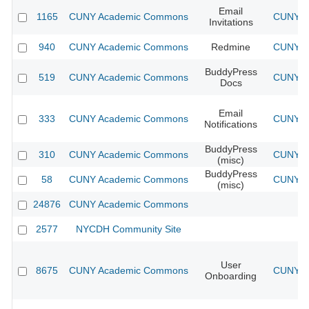
Email
1165
CUNY Academic Commons
CUNY Ac
Invitations
940
CUNY Academic Commons
Redmine
CUNY Ac
BuddyPress
519
CUNY Academic Commons
CUNY Ac
Docs
Email
333
CUNY Academic Commons
CUNY Ac
Notifications
BuddyPress
310
CUNY Academic Commons
CUNY Ac
(misc)
BuddyPress
58
CUNY Academic Commons
CUNY Ac
(misc)
24876
CUNY Academic Commons
2577
NYCDH Community Site
User
8675
CUNY Academic Commons
CUNY Ac
Onboarding