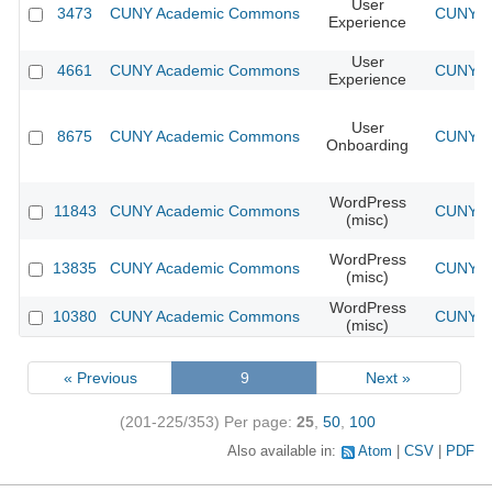
User
3473
CUNY Academic Commons
CUNY Ac
Experience
User
4661
CUNY Academic Commons
CUNY Ac
Experience
User
8675
CUNY Academic Commons
CUNY Ac
Onboarding
WordPress
11843
CUNY Academic Commons
CUNY Ac
(misc)
WordPress
13835
CUNY Academic Commons
CUNY Ac
(misc)
WordPress
10380
CUNY Academic Commons
CUNY Ac
(misc)
« Previous
9
Next »
(201-225/353)
Per page:
25
,
50
,
100
Also available in:
Atom
CSV
PDF