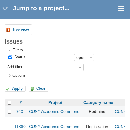
Jump to a project...
Tree view
Issues
Filters
Status
Add filter
Options
Apply
Clear
#
Project
Category name
940
CUNY Academic Commons
Redmine
CUNY Ac
11860
CUNY Academic Commons
Registration
CUNY Ac