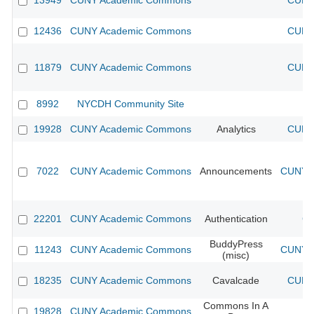
13949
CUNY Academic Commons
CUNY 
12436
CUNY Academic Commons
CUNY 
11879
CUNY Academic Commons
CUNY 
8992
NYCDH Community Site
19928
CUNY Academic Commons
Analytics
CUNY 
7022
CUNY Academic Commons
Announcements
CUNY A
22201
CUNY Academic Commons
Authentication
CU
BuddyPress
11243
CUNY Academic Commons
CUNY A
(misc)
18235
CUNY Academic Commons
Cavalcade
CUNY 
Commons In A
19828
CUNY Academic Commons