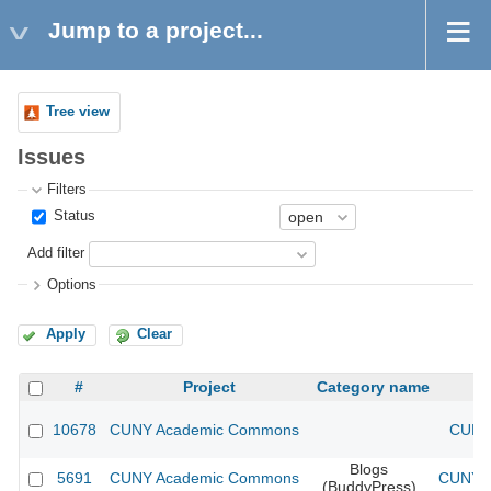
Jump to a project...
Tree view
Issues
Filters
Status
Add filter
Options
Apply
Clear
#
Project
Category name
10678
CUNY Academic Commons
CUNY 
Blogs
5691
CUNY Academic Commons
CUNY A
(BuddyPress)