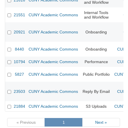
21616
CUNY Academic Commons
CU
and Workflow
Internal Tools
21551
CUNY Academic Commons
CU
and Workflow
20921
CUNY Academic Commons
Onboarding
CU
8440
CUNY Academic Commons
Onboarding
CUNY 
10794
CUNY Academic Commons
Performance
CUNY 
5827
CUNY Academic Commons
Public Portfolio
CUNY A
23503
CUNY Academic Commons
Reply By Email
CUNY 
21884
CUNY Academic Commons
S3 Uploads
CUNY A
« Previous
1
Next »