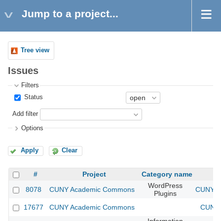
Jump to a project...
Tree view
Issues
Filters
Status
Add filter
Options
Apply
Clear
#
Project
Category name
WordPress
8078
CUNY Academic Commons
CUNY Ac
Plugins
17677
CUNY Academic Commons
CUNY 