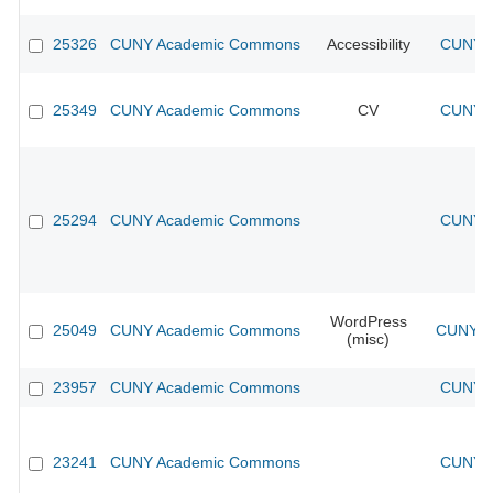
25326
CUNY Academic Commons
Accessibility
CUNY A
25349
CUNY Academic Commons
CV
CUNY A
25294
CUNY Academic Commons
CUNY A
WordPress
25049
CUNY Academic Commons
CUNY A
(misc)
23957
CUNY Academic Commons
CUNY A
23241
CUNY Academic Commons
CUNY A