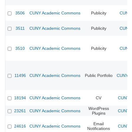
3506
CUNY Academic Commons
Publicity
CUNY 
3511
CUNY Academic Commons
Publicity
CUNY 
3510
CUNY Academic Commons
Publicity
CUNY 
11496
CUNY Academic Commons
Public Portfolio
CUNY A
18194
CUNY Academic Commons
CV
CUNY A
WordPress
23261
CUNY Academic Commons
CUNY A
Plugins
Email
24616
CUNY Academic Commons
CUNY A
Notifications