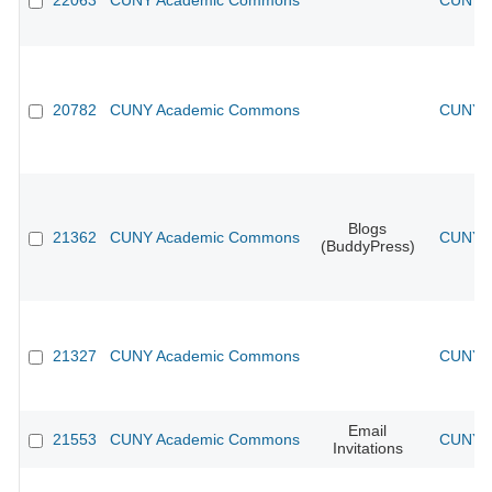
22063
CUNY Academic Commons
CUNY A
20782
CUNY Academic Commons
CUNY A
Blogs
21362
CUNY Academic Commons
CUNY A
(BuddyPress)
21327
CUNY Academic Commons
CUNY A
Email
21553
CUNY Academic Commons
CUNY A
Invitations