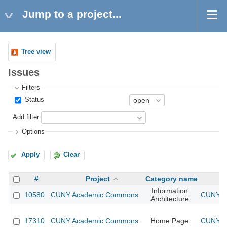
Jump to a project...
Tree view
Issues
Filters
Status
Add filter
Options
Apply
Clear
#
Project
Category name
Information
10580
CUNY Academic Commons
CUNY Ac
Architecture
17310
CUNY Academic Commons
Home Page
CUNY Ac