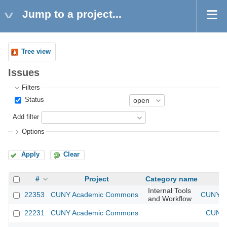
Jump to a project...
Tree view
Issues
Filters
Status
Add filter
Options
Apply
Clear
#
Project
Category name
Internal Tools
22353
CUNY Academic Commons
CUNY Ac
and Workflow
22231
CUNY Academic Commons
CUNY 