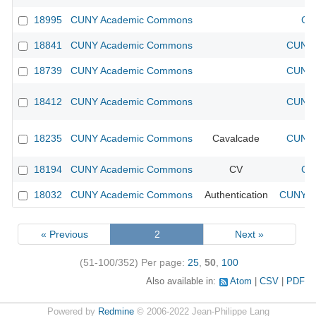
18995
CUNY Academic Commons
CU
18841
CUNY Academic Commons
CUNY 
18739
CUNY Academic Commons
CUNY 
18412
CUNY Academic Commons
CUNY 
18235
CUNY Academic Commons
Cavalcade
CUNY 
18194
CUNY Academic Commons
CV
CU
18032
CUNY Academic Commons
Authentication
CUNY Ac
« Previous
2
Next »
(51-100/352)
Per page:
25
,
50
,
100
Also available in:
Atom
CSV
PDF
Powered by
Redmine
© 2006-2022 Jean-Philippe Lang