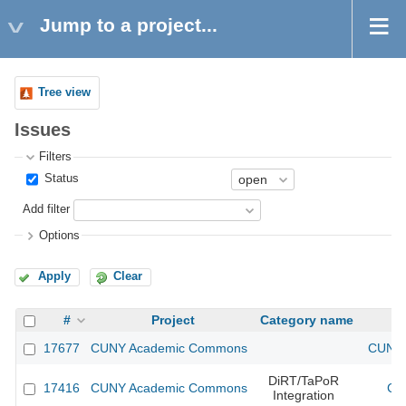
Jump to a project...
Tree view
Issues
Filters
Status
Add filter
Options
Apply
Clear
#
Project
Category name
17677
CUNY Academic Commons
CUNY 
DiRT/TaPoR
17416
CUNY Academic Commons
CU
Integration