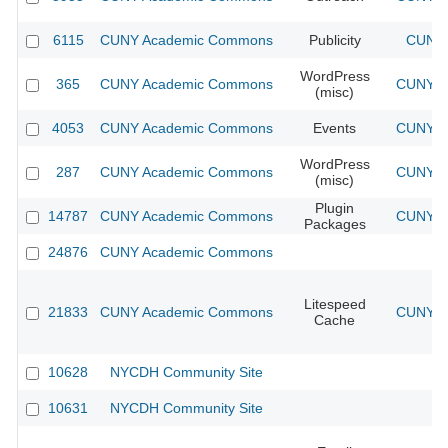
6115
CUNY Academic Commons
Publicity
CUNY 
WordPress
365
CUNY Academic Commons
CUNY Ac
(misc)
4053
CUNY Academic Commons
Events
CUNY Ac
WordPress
287
CUNY Academic Commons
CUNY Ac
(misc)
Plugin
14787
CUNY Academic Commons
CUNY Ac
Packages
24876
CUNY Academic Commons
Litespeed
21833
CUNY Academic Commons
CUNY Ac
Cache
10628
NYCDH Community Site
10631
NYCDH Community Site