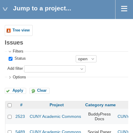
Jump to a project...
Tree view
Issues
Filters
Status
Add filter
Options
Apply
Clear
#
Project
Category name
BuddyPress
2523
CUNY Academic Commons
CUNY Ac
Docs
5489
CUNY Academic Commons
Social Paper
CUNY Ac