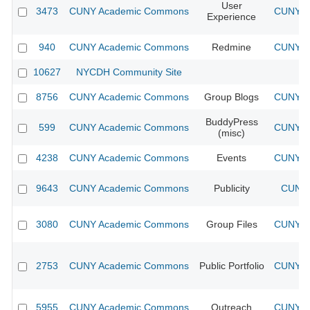
User
3473
CUNY Academic Commons
CUNY Ac
Experience
940
CUNY Academic Commons
Redmine
CUNY Ac
10627
NYCDH Community Site
8756
CUNY Academic Commons
Group Blogs
CUNY Ac
BuddyPress
599
CUNY Academic Commons
CUNY Ac
(misc)
4238
CUNY Academic Commons
Events
CUNY Ac
9643
CUNY Academic Commons
Publicity
CUNY 
3080
CUNY Academic Commons
Group Files
CUNY Ac
2753
CUNY Academic Commons
Public Portfolio
CUNY Ac
5955
CUNY Academic Commons
Outreach
CUNY Ac