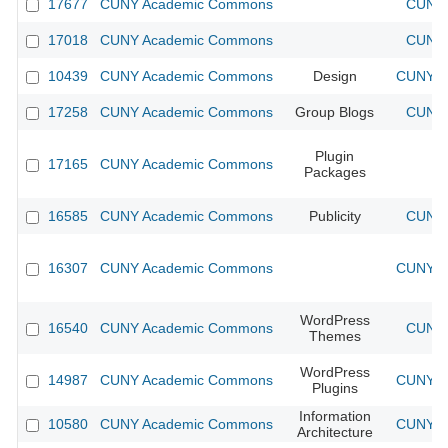
17677
CUNY Academic Commons
CUNY 
17018
CUNY Academic Commons
CUNY 
10439
CUNY Academic Commons
Design
CUNY Ac
17258
CUNY Academic Commons
Group Blogs
CUNY 
Plugin
17165
CUNY Academic Commons
Packages
16585
CUNY Academic Commons
Publicity
CUNY 
16307
CUNY Academic Commons
CUNY Ac
WordPress
16540
CUNY Academic Commons
CUNY 
Themes
WordPress
14987
CUNY Academic Commons
CUNY Ac
Plugins
Information
10580
CUNY Academic Commons
CUNY Ac
Architecture