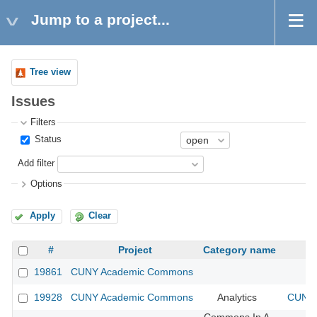
Jump to a project...
Tree view
Issues
Filters
Status
Add filter
Options
Apply
Clear
#
Project
Category name
19861
CUNY Academic Commons
19928
CUNY Academic Commons
Analytics
CUNY 