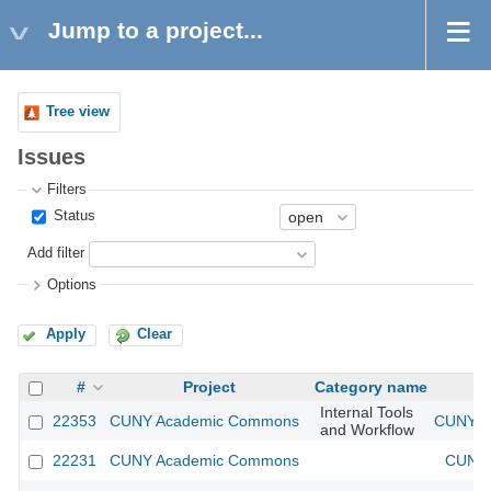
Jump to a project...
Tree view
Issues
Filters
Status
Add filter
Options
Apply
Clear
#
Project
Category name
Internal Tools
22353
CUNY Academic Commons
CUNY Ac
and Workflow
22231
CUNY Academic Commons
CUNY 