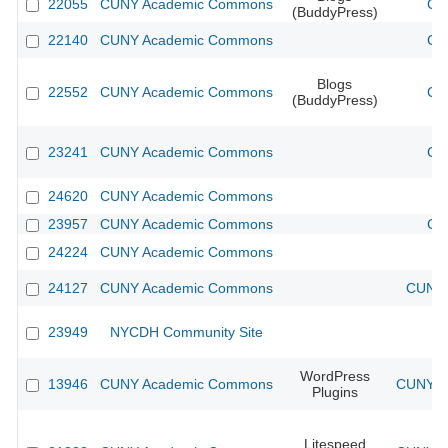
22055
CUNY Academic Commons
CU
(BuddyPress)
22140
CUNY Academic Commons
CU
Blogs
22552
CUNY Academic Commons
CU
(BuddyPress)
23241
CUNY Academic Commons
CU
24620
CUNY Academic Commons
23957
CUNY Academic Commons
CU
24224
CUNY Academic Commons
24127
CUNY Academic Commons
CUNY 
23949
NYCDH Community Site
WordPress
13946
CUNY Academic Commons
CUNY Ac
Plugins
Litespeed