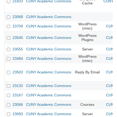
21833
CUNY Academic Commons
CUNY Ac
Cache
23068
CUNY Academic Commons
WordPress
23709
CUNY Academic Commons
CUNY 
(misc)
WordPress
23545
CUNY Academic Commons
CUNY 
Plugins
23555
CUNY Academic Commons
Server
CUNY 
WordPress
23484
CUNY Academic Commons
CUNY 
(misc)
23503
CUNY Academic Commons
Reply By Email
CUNY 
23132
CUNY Academic Commons
CUNY 
23167
CUNY Academic Commons
CUNY 
23066
CUNY Academic Commons
Courses
CUNY 
23093
CUNY Academic Commons
Server
CUNY 