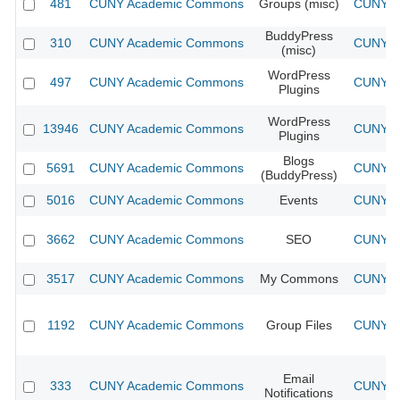
481
CUNY Academic Commons
Groups (misc)
CUNY Ac
BuddyPress
310
CUNY Academic Commons
CUNY Ac
(misc)
WordPress
497
CUNY Academic Commons
CUNY Ac
Plugins
WordPress
13946
CUNY Academic Commons
CUNY Ac
Plugins
Blogs
5691
CUNY Academic Commons
CUNY Ac
(BuddyPress)
5016
CUNY Academic Commons
Events
CUNY Ac
3662
CUNY Academic Commons
SEO
CUNY Ac
3517
CUNY Academic Commons
My Commons
CUNY Ac
1192
CUNY Academic Commons
Group Files
CUNY Ac
Email
333
CUNY Academic Commons
CUNY Ac
Notifications