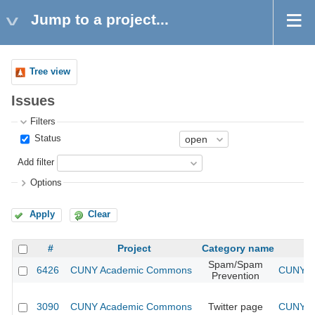
Jump to a project...
Tree view
Issues
Filters
Status
Add filter
Options
Apply
Clear
#
Project
Category name
Spam/Spam
6426
CUNY Academic Commons
CUNY Ac
Prevention
3090
CUNY Academic Commons
Twitter page
CUNY Ac