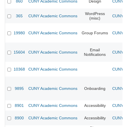
860
CUNY Academic Commons
Design
CUNY Ac
WordPress
365
CUNY Academic Commons
CUNY Ac
(misc)
19980
CUNY Academic Commons
Group Forums
CUNY Ac
Email
15604
CUNY Academic Commons
CUNY Ac
Notifications
10368
CUNY Academic Commons
CUNY Ac
9895
CUNY Academic Commons
Onboarding
CUNY Ac
8901
CUNY Academic Commons
Accessibility
CUNY Ac
8900
CUNY Academic Commons
Accessibility
CUNY Ac