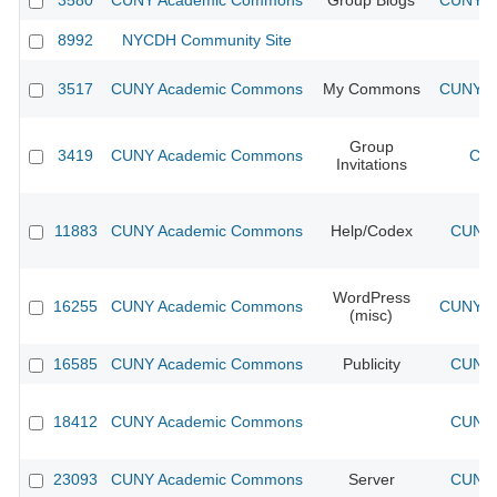
3580
CUNY Academic Commons
Group Blogs
CUNY Ac
8992
NYCDH Community Site
3517
CUNY Academic Commons
My Commons
CUNY Ac
Group
3419
CUNY Academic Commons
CUN
Invitations
11883
CUNY Academic Commons
Help/Codex
CUNY 
WordPress
16255
CUNY Academic Commons
CUNY Ac
(misc)
16585
CUNY Academic Commons
Publicity
CUNY 
18412
CUNY Academic Commons
CUNY 
23093
CUNY Academic Commons
Server
CUNY 