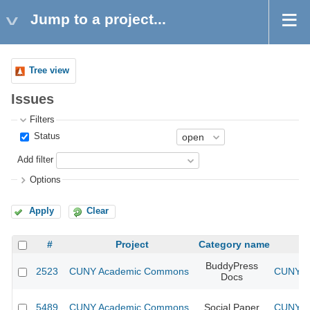
Jump to a project...
Tree view
Issues
Filters
Status
Add filter
Options
Apply
Clear
#
Project
Category name
BuddyPress
2523
CUNY Academic Commons
CUNY Ac
Docs
5489
CUNY Academic Commons
Social Paper
CUNY Ac