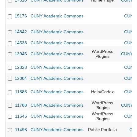
17310
CUNY Academic Commons
Home Page
CUNY Ac
15176
CUNY Academic Commons
CUNY 
14842
CUNY Academic Commons
CUNY 
14538
CUNY Academic Commons
CUNY 
WordPress
13946
CUNY Academic Commons
CUNY Ac
Plugins
12328
CUNY Academic Commons
CUNY 
12004
CUNY Academic Commons
CUNY 
11883
CUNY Academic Commons
Help/Codex
CUNY 
WordPress
11788
CUNY Academic Commons
CUNY Ac
Plugins
WordPress
11545
CUNY Academic Commons
CUNY 
Plugins
11496
CUNY Academic Commons
Public Portfolio
CUN