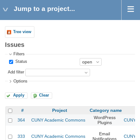
Jump to a project...
Tree view
Issues
Filters
Status
Add filter
Options
Apply
Clear
#
Project
Category name
WordPress
364
CUNY Academic Commons
CUNY Ac
Plugins
Email
333
CUNY Academic Commons
CUNY Ac
Notifications