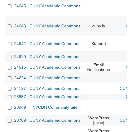
24645
CUNY Academic Commons
24643
CUNY Academic Commons
cuny.is
CU
24642
CUNY Academic Commons
Support
24620
CUNY Academic Commons
Email
24616
CUNY Academic Commons
CU
Notifications
24224
CUNY Academic Commons
24127
CUNY Academic Commons
CUNY 
23957
CUNY Academic Commons
CU
23949
NYCDH Community Site
WordPress
23709
CUNY Academic Commons
CUNY 
(misc)
WordPress