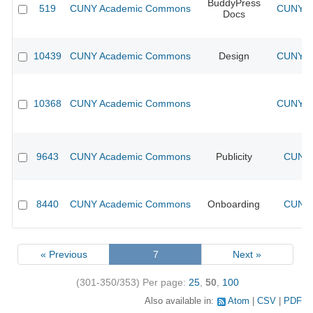
BuddyPress
519
CUNY Academic Commons
CUNY Ac
Docs
10439
CUNY Academic Commons
Design
CUNY Ac
10368
CUNY Academic Commons
CUNY Ac
9643
CUNY Academic Commons
Publicity
CUNY 
8440
CUNY Academic Commons
Onboarding
CUNY 
« Previous
7
Next »
(301-350/353)
Per page:
25
,
50
,
100
Also available in:
Atom
CSV
PDF