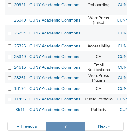
20921
CUNY Academic Commons
Onboarding
CUNY A
WordPress
25049
CUNY Academic Commons
CUNY A
(misc)
25294
CUNY Academic Commons
CUNY A
25326
CUNY Academic Commons
Accessibility
CUNY A
25349
CUNY Academic Commons
CV
CUNY A
Email
24616
CUNY Academic Commons
CUNY A
Notifications
WordPress
23261
CUNY Academic Commons
CUNY A
Plugins
18194
CUNY Academic Commons
CV
CUNY A
11496
CUNY Academic Commons
Public Portfolio
CUNY A
3511
CUNY Academic Commons
Publicity
CUNY 
« Previous
7
Next »