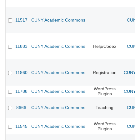
11517
CUNY Academic Commons
CUNY 
11883
CUNY Academic Commons
Help/Codex
CUNY 
11860
CUNY Academic Commons
Registration
CUNY Ac
WordPress
11788
CUNY Academic Commons
CUNY Ac
Plugins
8666
CUNY Academic Commons
Teaching
CUNY 
WordPress
11545
CUNY Academic Commons
CUNY 
Plugins