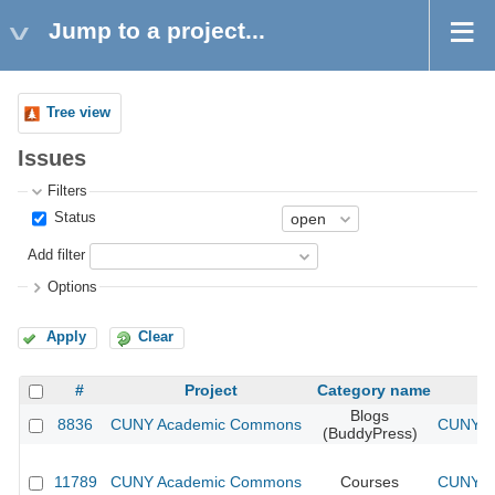
Jump to a project...
Tree view
Issues
Filters
Status
Add filter
Options
Apply
Clear
#
Project
Category name
Blogs
8836
CUNY Academic Commons
CUNY Ac
(BuddyPress)
11789
CUNY Academic Commons
Courses
CUNY Ac