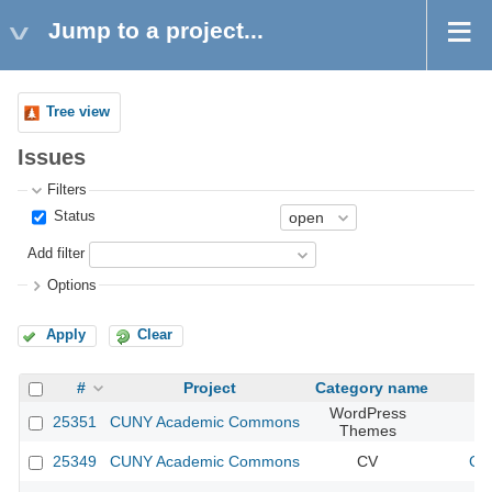
Jump to a project...
Tree view
Issues
Filters
Status
Add filter
Options
Apply
Clear
#
Project
Category name
WordPress
25351
CUNY Academic Commons
Themes
25349
CUNY Academic Commons
CV
CU