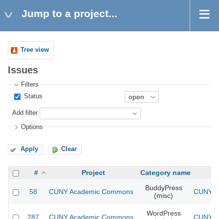
Jump to a project...
Tree view
Issues
Filters
Status
Add filter
Options
Apply
Clear
#
Project
Category name
BuddyPress
58
CUNY Academic Commons
CUNY Ac
(misc)
WordPress
287
CUNY Academic Commons
CUNY Ac