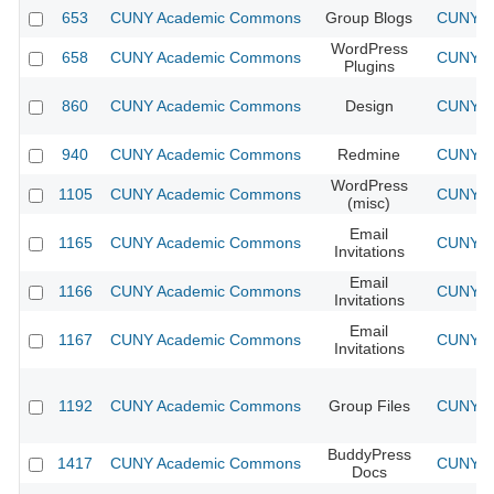
653
CUNY Academic Commons
Group Blogs
CUNY Ac
WordPress
658
CUNY Academic Commons
CUNY Ac
Plugins
860
CUNY Academic Commons
Design
CUNY Ac
940
CUNY Academic Commons
Redmine
CUNY Ac
WordPress
1105
CUNY Academic Commons
CUNY Ac
(misc)
Email
1165
CUNY Academic Commons
CUNY Ac
Invitations
Email
1166
CUNY Academic Commons
CUNY Ac
Invitations
Email
1167
CUNY Academic Commons
CUNY Ac
Invitations
1192
CUNY Academic Commons
Group Files
CUNY Ac
BuddyPress
1417
CUNY Academic Commons
CUNY Ac
Docs