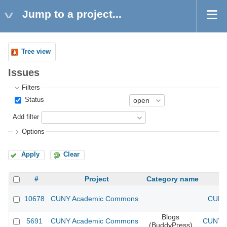
Jump to a project...
Tree view
Issues
Filters
Status
Add filter
Options
Apply
Clear
#
Project
Category name
10678
CUNY Academic Commons
CUNY 
Blogs
5691
CUNY Academic Commons
CUNY A
(BuddyPress)