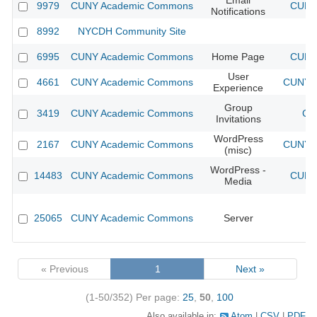
Email
9979
CUNY Academic Commons
CUNY 
Notifications
8992
NYCDH Community Site
6995
CUNY Academic Commons
Home Page
CUNY 
User
4661
CUNY Academic Commons
CUNY A
Experience
Group
3419
CUNY Academic Commons
CU
Invitations
WordPress
2167
CUNY Academic Commons
CUNY A
(misc)
WordPress -
14483
CUNY Academic Commons
CUNY 
Media
25065
CUNY Academic Commons
Server
« Previous
1
Next »
(1-50/352)
Per page:
25
,
50
,
100
Also available in:
Atom
CSV
PDF