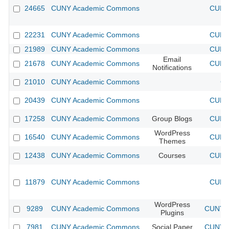
24665
CUNY Academic Commons
CUNY 
22231
CUNY Academic Commons
CUNY 
21989
CUNY Academic Commons
CUNY 
Email
21678
CUNY Academic Commons
CUNY 
Notifications
21010
CUNY Academic Commons
CU
20439
CUNY Academic Commons
CUNY 
17258
CUNY Academic Commons
Group Blogs
CUNY 
WordPress
16540
CUNY Academic Commons
CUNY 
Themes
12438
CUNY Academic Commons
Courses
CUNY 
11879
CUNY Academic Commons
CUNY 
WordPress
9289
CUNY Academic Commons
CUNY A
Plugins
7981
CUNY Academic Commons
Social Paper
CUNY A