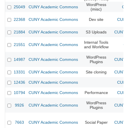
WordPress
25049
CUNY Academic Commons
CU
(misc)
22368
CUNY Academic Commons
Dev site
CUNY 
21884
CUNY Academic Commons
S3 Uploads
CUNY A
Internal Tools
21551
CUNY Academic Commons
CU
and Workflow
WordPress
14987
CUNY Academic Commons
CUNY A
Plugins
13331
CUNY Academic Commons
Site cloning
CUNY A
12436
CUNY Academic Commons
CUNY 
10794
CUNY Academic Commons
Performance
CUNY 
WordPress
9926
CUNY Academic Commons
CUNY A
Plugins
7663
CUNY Academic Commons
Social Paper
CUNY A