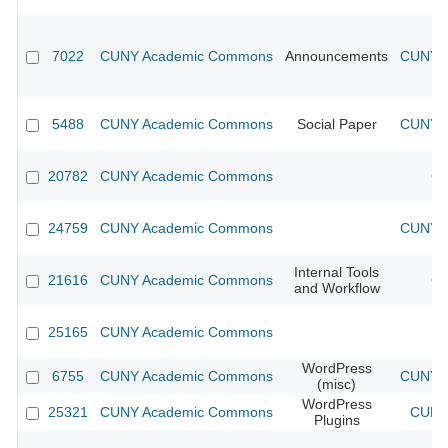
7022
CUNY Academic Commons
Announcements
CUNY A
5488
CUNY Academic Commons
Social Paper
CUNY A
20782
CUNY Academic Commons
CU
24759
CUNY Academic Commons
CUNY A
Internal Tools
21616
CUNY Academic Commons
CU
and Workflow
25165
CUNY Academic Commons
WordPress
6755
CUNY Academic Commons
CUNY A
(misc)
WordPress
25321
CUNY Academic Commons
CUNY 
Plugins