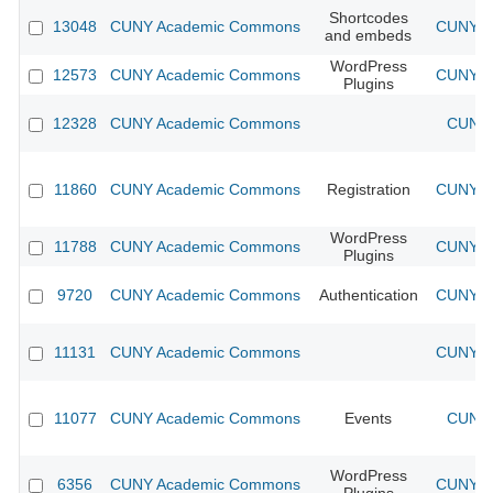
Shortcodes
13048
CUNY Academic Commons
CUNY Ac
and embeds
WordPress
12573
CUNY Academic Commons
CUNY Ac
Plugins
12328
CUNY Academic Commons
CUNY 
11860
CUNY Academic Commons
Registration
CUNY Ac
WordPress
11788
CUNY Academic Commons
CUNY Ac
Plugins
9720
CUNY Academic Commons
Authentication
CUNY Ac
11131
CUNY Academic Commons
CUNY Ac
11077
CUNY Academic Commons
Events
CUNY 
WordPress
6356
CUNY Academic Commons
CUNY Ac