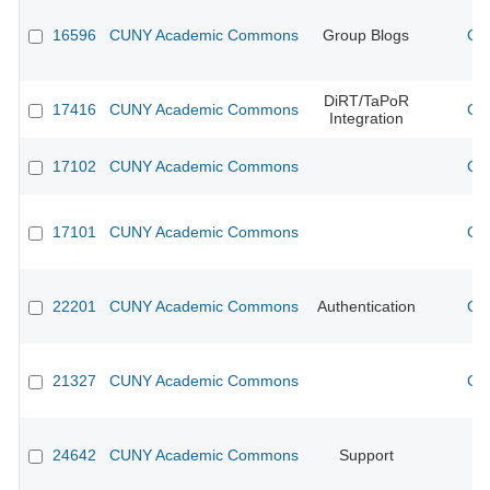
16596
CUNY Academic Commons
Group Blogs
CU
DiRT/TaPoR
17416
CUNY Academic Commons
CU
Integration
17102
CUNY Academic Commons
CU
17101
CUNY Academic Commons
CU
22201
CUNY Academic Commons
Authentication
CU
21327
CUNY Academic Commons
CU
24642
CUNY Academic Commons
Support