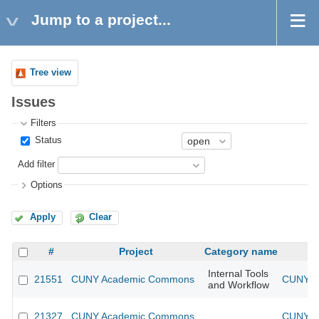
Jump to a project...
Tree view
Issues
Filters
Status
Add filter
Options
Apply
Clear
#
Project
Category name
Internal Tools
21551
CUNY Academic Commons
CUNY A
and Workflow
21327
CUNY Academic Commons
CUNY A