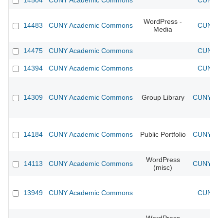
14504
CUNY Academic Commons
CUNY 
WordPress -
14483
CUNY Academic Commons
CUNY 
Media
14475
CUNY Academic Commons
CUNY 
14394
CUNY Academic Commons
CUNY 
14309
CUNY Academic Commons
Group Library
CUNY Ac
14184
CUNY Academic Commons
Public Portfolio
CUNY Ac
WordPress
14113
CUNY Academic Commons
CUNY Ac
(misc)
13949
CUNY Academic Commons
CUNY 