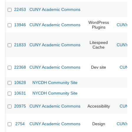
22453
CUNY Academic Commons
WordPress
13946
CUNY Academic Commons
CUNY Ac
Plugins
Litespeed
21833
CUNY Academic Commons
CUNY Ac
Cache
22368
CUNY Academic Commons
Dev site
CUNY 
10628
NYCDH Community Site
10631
NYCDH Community Site
20975
CUNY Academic Commons
Accessibility
CUNY 
2754
CUNY Academic Commons
Design
CUNY Ac