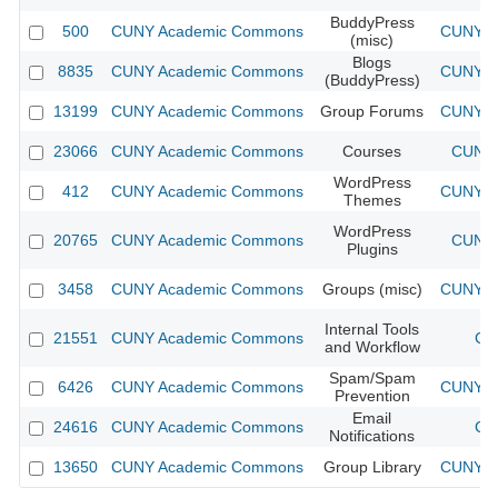
BuddyPress
500
CUNY Academic Commons
CUNY Ac
(misc)
Blogs
8835
CUNY Academic Commons
CUNY Ac
(BuddyPress)
13199
CUNY Academic Commons
Group Forums
CUNY Ac
23066
CUNY Academic Commons
Courses
CUNY 
WordPress
412
CUNY Academic Commons
CUNY Ac
Themes
WordPress
20765
CUNY Academic Commons
CUNY 
Plugins
3458
CUNY Academic Commons
Groups (misc)
CUNY Ac
Internal Tools
21551
CUNY Academic Commons
CU
and Workflow
Spam/Spam
6426
CUNY Academic Commons
CUNY Ac
Prevention
Email
24616
CUNY Academic Commons
CU
Notifications
13650
CUNY Academic Commons
Group Library
CUNY Ac