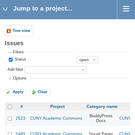
Jump to a project...
Tree view
Issues
Filters
Status
Add filter
Options
Apply
Clear
#
Project
Category name
BuddyPress
2523
CUNY Academic Commons
CUNY Ac
Docs
5489
CUNY Academic Commons
Social Paper
CUNY Ac