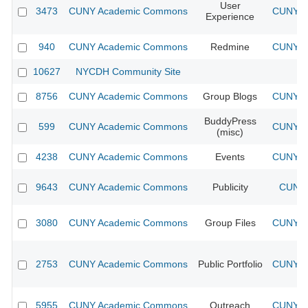
User
3473
CUNY Academic Commons
CUNY Ac
Experience
940
CUNY Academic Commons
Redmine
CUNY Ac
10627
NYCDH Community Site
8756
CUNY Academic Commons
Group Blogs
CUNY Ac
BuddyPress
599
CUNY Academic Commons
CUNY Ac
(misc)
4238
CUNY Academic Commons
Events
CUNY Ac
9643
CUNY Academic Commons
Publicity
CUNY 
3080
CUNY Academic Commons
Group Files
CUNY Ac
2753
CUNY Academic Commons
Public Portfolio
CUNY Ac
5955
CUNY Academic Commons
Outreach
CUNY Ac