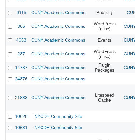
6115
CUNY Academic Commons
Publicity
CUNY 
WordPress
365
CUNY Academic Commons
CUNY Ac
(misc)
4053
CUNY Academic Commons
Events
CUNY Ac
WordPress
287
CUNY Academic Commons
CUNY Ac
(misc)
Plugin
14787
CUNY Academic Commons
CUNY Ac
Packages
24876
CUNY Academic Commons
Litespeed
21833
CUNY Academic Commons
CUNY Ac
Cache
10628
NYCDH Community Site
10631
NYCDH Community Site