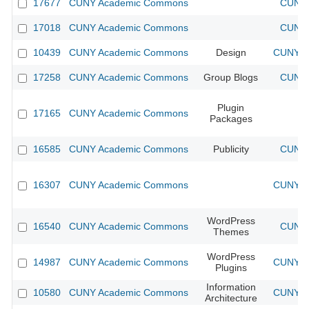
17677
CUNY Academic Commons
CUNY 
17018
CUNY Academic Commons
CUNY 
10439
CUNY Academic Commons
Design
CUNY Ac
17258
CUNY Academic Commons
Group Blogs
CUNY 
Plugin
17165
CUNY Academic Commons
Packages
16585
CUNY Academic Commons
Publicity
CUNY 
16307
CUNY Academic Commons
CUNY Ac
WordPress
16540
CUNY Academic Commons
CUNY 
Themes
WordPress
14987
CUNY Academic Commons
CUNY Ac
Plugins
Information
10580
CUNY Academic Commons
CUNY Ac
Architecture