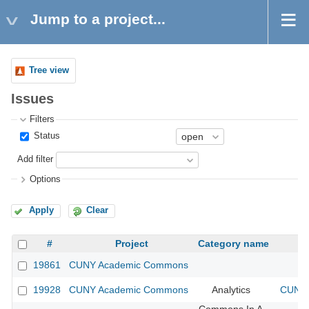
Jump to a project...
Tree view
Issues
Filters
Status
Add filter
Options
Apply
Clear
#
Project
Category name
19861
CUNY Academic Commons
19928
CUNY Academic Commons
Analytics
CUNY 