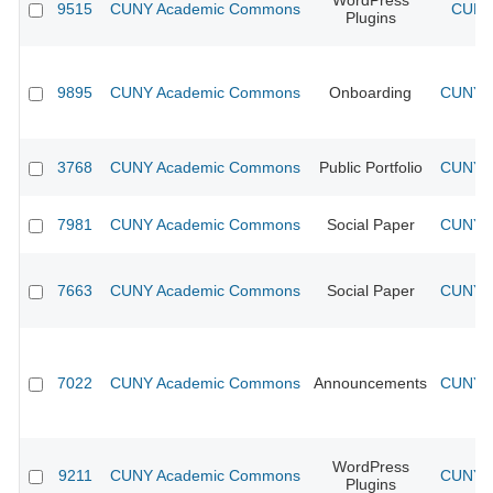
WordPress
9515
CUNY Academic Commons
CUNY 
Plugins
9895
CUNY Academic Commons
Onboarding
CUNY A
3768
CUNY Academic Commons
Public Portfolio
CUNY A
7981
CUNY Academic Commons
Social Paper
CUNY A
7663
CUNY Academic Commons
Social Paper
CUNY A
7022
CUNY Academic Commons
Announcements
CUNY A
WordPress
9211
CUNY Academic Commons
CUNY A
Plugins