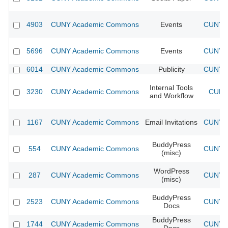
4903
CUNY Academic Commons
Events
CUNY A
5696
CUNY Academic Commons
Events
CUNY A
6014
CUNY Academic Commons
Publicity
CUNY A
Internal Tools
3230
CUNY Academic Commons
CUNY 
and Workflow
1167
CUNY Academic Commons
Email Invitations
CUNY A
BuddyPress
554
CUNY Academic Commons
CUNY A
(misc)
WordPress
287
CUNY Academic Commons
CUNY A
(misc)
BuddyPress
2523
CUNY Academic Commons
CUNY A
Docs
BuddyPress
1744
CUNY Academic Commons
CUNY A