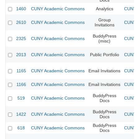
Docs
1460
CUNY Academic Commons
Analytics
CUNY A
Group
2610
CUNY Academic Commons
CUNY A
Invitations
BuddyPress
2325
CUNY Academic Commons
CUNY A
(misc)
2013
CUNY Academic Commons
Public Portfolio
CUNY A
1165
CUNY Academic Commons
Email Invitations
CUNY A
1166
CUNY Academic Commons
Email Invitations
CUNY A
BuddyPress
519
CUNY Academic Commons
CUNY A
Docs
BuddyPress
1422
CUNY Academic Commons
CUNY A
Docs
BuddyPress
618
CUNY Academic Commons
CUNY A
Docs