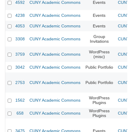
4592
CUNY Academic Commons
Events
CUNY A
4238
CUNY Academic Commons
Events
CUNY A
4053
CUNY Academic Commons
Events
CUNY A
Group
3308
CUNY Academic Commons
CUNY A
Invitations
WordPress
3759
CUNY Academic Commons
CUNY A
(misc)
3042
CUNY Academic Commons
Public Portfolio
CUNY A
2753
CUNY Academic Commons
Public Portfolio
CUNY A
WordPress
1562
CUNY Academic Commons
CUNY A
Plugins
WordPress
658
CUNY Academic Commons
CUNY A
Plugins
3475
CUNY Academic Commons
Events
CUNY A