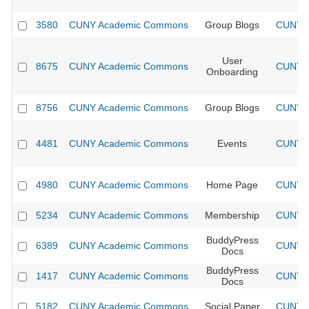
3580
CUNY Academic Commons
Group Blogs
CUNY A
User
8675
CUNY Academic Commons
CUNY A
Onboarding
8756
CUNY Academic Commons
Group Blogs
CUNY A
4481
CUNY Academic Commons
Events
CUNY A
4980
CUNY Academic Commons
Home Page
CUNY A
5234
CUNY Academic Commons
Membership
CUNY A
BuddyPress
6389
CUNY Academic Commons
CUNY A
Docs
BuddyPress
1417
CUNY Academic Commons
CUNY A
Docs
5182
CUNY Academic Commons
Social Paper
CUNY A