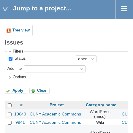
Jump to a project...
Tree view
Issues
Filters
Status
Add filter
Options
Apply
Clear
#
Project
Category name
WordPress
10040
CUNY Academic Commons
CUNY 
(misc)
9941
CUNY Academic Commons
Wiki
CUNY 