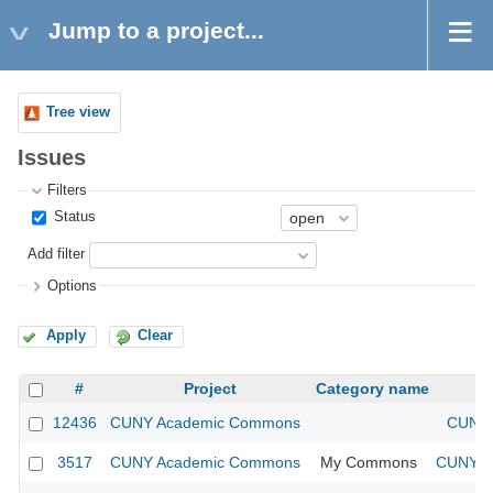
Jump to a project...
Tree view
Issues
Filters
Status
Add filter
Options
Apply
Clear
#
Project
Category name
12436
CUNY Academic Commons
CUNY 
3517
CUNY Academic Commons
My Commons
CUNY Ac