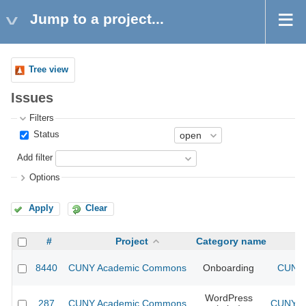
Jump to a project...
Tree view
Issues
Filters
Status
Add filter
Options
Apply
Clear
#
Project
Category name
8440
CUNY Academic Commons
Onboarding
CUNY 
WordPress
287
CUNY Academic Commons
CUNY Ac