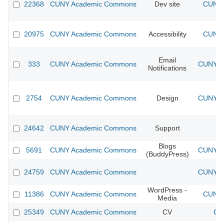
22368
CUNY Academic Commons
Dev site
CUNY 
20975
CUNY Academic Commons
Accessibility
CUNY 
Email
333
CUNY Academic Commons
CUNY Ac
Notifications
2754
CUNY Academic Commons
Design
CUNY Ac
24642
CUNY Academic Commons
Support
Blogs
5691
CUNY Academic Commons
CUNY Ac
(BuddyPress)
24759
CUNY Academic Commons
CUNY Ac
WordPress -
11386
CUNY Academic Commons
CUNY 
Media
25349
CUNY Academic Commons
CV
CU