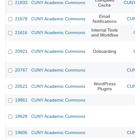
Litespeed
21833
CUNY Academic Commons
CUNY Ac
Cache
Email
21678
CUNY Academic Commons
CUNY 
Notifications
Internal Tools
21616
CUNY Academic Commons
CU
and Workflow
20921
CUNY Academic Commons
Onboarding
CU
20767
CUNY Academic Commons
CUNY 
WordPress
20521
CUNY Academic Commons
CUNY 
Plugins
19861
CUNY Academic Commons
19628
CUNY Academic Commons
19605
CUNY Academic Commons
CUNY 