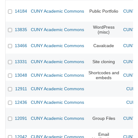
14184
CUNY Academic Commons
Public Portfolio
CUNY A
WordPress
13835
CUNY Academic Commons
CUNY A
(misc)
13466
CUNY Academic Commons
Cavalcade
CUNY A
13331
CUNY Academic Commons
Site cloning
CUNY A
Shortcodes and
13048
CUNY Academic Commons
CUNY A
embeds
12911
CUNY Academic Commons
CUNY 
12436
CUNY Academic Commons
CUNY 
12091
CUNY Academic Commons
Group Files
CUNY A
Email
12042
CUNY Academic Commons
CUNY A