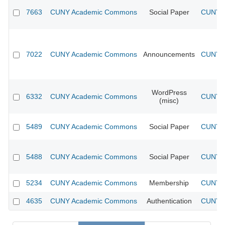
7663
CUNY Academic Commons
Social Paper
CUNY A
7022
CUNY Academic Commons
Announcements
CUNY A
WordPress
6332
CUNY Academic Commons
CUNY A
(misc)
5489
CUNY Academic Commons
Social Paper
CUNY A
5488
CUNY Academic Commons
Social Paper
CUNY A
5234
CUNY Academic Commons
Membership
CUNY A
4635
CUNY Academic Commons
Authentication
CUNY A