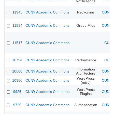
Notifications
11945
CUNY Academic Commons
Reckoning
CUNY A
11834
CUNY Academic Commons
Group Files
CUNY A
11517
CUNY Academic Commons
CUNY 
10794
CUNY Academic Commons
Performance
CUNY 
Information
10580
CUNY Academic Commons
CUNY A
Architecture
WordPress
10380
CUNY Academic Commons
CUNY A
(misc)
WordPress
9926
CUNY Academic Commons
CUNY A
Plugins
9720
CUNY Academic Commons
Authentication
CUNY A